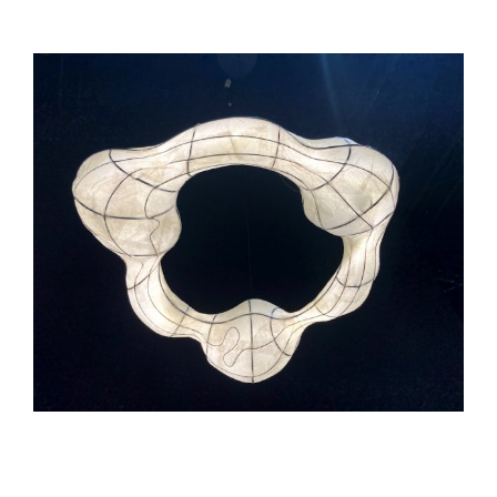
Voir
l'image
agrandie