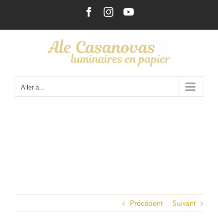
Passer
Facebook
Instagram
YouTube
au
contenu
Aller à...
Précédent
Suivant