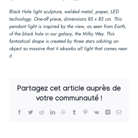
Black Hole light sculpture, welded metal, paper, LED
technology. One-off piece, dimensions 85 x 85 cm. This
pendant light is inspired by the view, as seen from Earth,
of the black hole in our galaxy, the Milky Way. This
fantastical shape is created by three stars orbiting an
object so massive that it absorbs all light that comes near
it.
Partagez cet article auprès de
votre communauté !
Facebook
Twitter
Reddit
LinkedIn
WhatsApp
Tumblr
Pinterest
Vk
Xing
Email