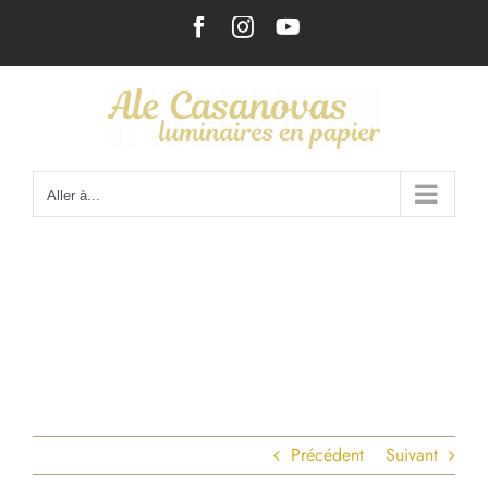
Passer
Facebook
Instagram
YouTube
au
contenu
Aller à...
Précédent
Suivant