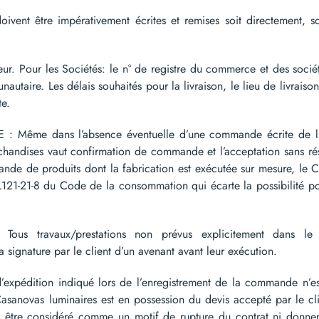
 être impérativement écrites et remises soit directement, soit
eur. Pour les Sociétés: le n° de registre du commerce et des sociét
autaire. Les délais souhaités pour la livraison, le lieu de livraison
te.
e dans l’absence éventuelle d’une commande écrite de l’ac
rchandises vaut confirmation de commande et l’acceptation sans ré
nde de produits dont la fabrication est exécutée sur mesure, le C
121-21-8 du Code de la consommation qui écarte la possibilité pou
us travaux/prestations non prévus explicitement dans le 
a signature par le client d’un avenant avant leur exécution.
xpédition indiqué lors de l’enregistrement de la commande n’est
asanovas luminaires est en possession du devis accepté par le cli
ut être considéré comme un motif de rupture du contrat ni donne