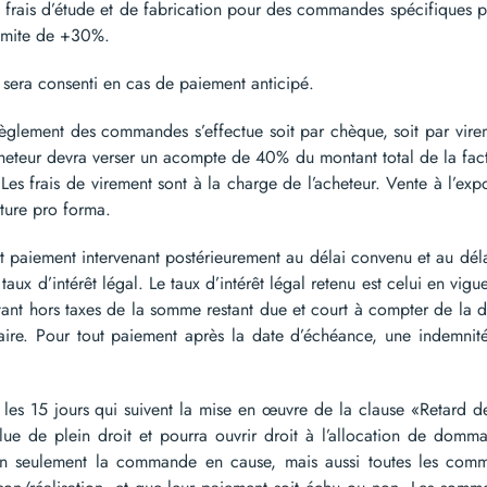
rais d’étude et de fabrication pour des commandes spécifiques peuve
 limite de +30%.
ra consenti en cas de paiement anticipé.
ement des commandes s’effectue soit par chèque, soit par virem
heteur devra verser un acompte de 40% du montant total de la fact
Les frais de virement sont à la charge de l’acheteur. Vente à l’expo
cture pro forma.
iement intervenant postérieurement au délai convenu et au délai d
 taux d’intérêt légal. Le taux d’intérêt légal retenu est celui en vi
ntant hors taxes de la somme restant due et court à compter de la
ire. Pour tout paiement après la date d’échéance, une indemnité
 15 jours qui suivent la mise en œuvre de la clause «Retard de p
ue de plein droit et pourra ouvrir droit à l’allocation de domma
non seulement la commande en cause, mais aussi toutes les comm