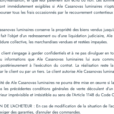
ison/réalisation, et que leur paiement soit échu ou non. Les sommes
ront immédiatement exigibles si Ale Casanovas luminaires n’op
bourser tous les frais occasionnés par le recouvrement contentieu
ovas luminaires conserve la propriété des biens vendus jusqu’au 
t fait l’objet d’un redressement ou d’une liquidation judiciaire, Al
édure collective, les marchandises vendues et restées impayées.
ent s’engage à garder confidentiels et à ne pas divulguer en tout
/ou informations que Ale Casanovas luminaires lui aura commu
stérieurement à l’exécution du contrat. La réalisation reste la
ar le client ou par un tiers. Le client autorise Ale Casanovas lumina
é de Ale Casanovas luminaires ne pourra être mise en œuvre si la 
ns les précédentes conditions générales de vente découlent d’un 
eur imprévisible et irrésistible au sens de l’Article 1148 du Code C
 L’ACHETEUR : En cas de modification de la situation de l’ache
d’exiger des garanties, d’annuler des commandes.