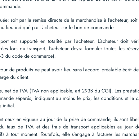
 commande.
ée: soit par la remise directe de la marchandise à l’acheteur, soit 
oit au lieu indiqué par l’acheteur sur le bon de commande.
t est supporté en totalité par l’acheteur. L’acheteur doit vérif
es lors du transport, l’acheteur devra formuler toutes les réserv
3-3 du code de commerce).
 de produits ne peut avoir lieu sans l’accord préalable écrit de 
arge du client.
s, net de TVA (TVA non applicable, art 293B du CGI). Les prestation
ande séparés, indiquant au moins le prix, les conditions et le c
initial.
t ceux en vigueur au jour de la prise de commande, ils sont libell
 du taux de TVA et des frais de transport applicables au jour
arifs à tout moment. Toutefois, elle s’engage à facturer les marc