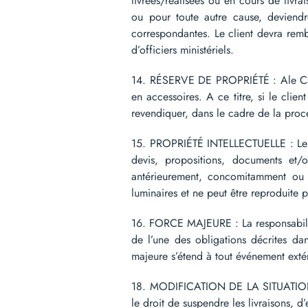
livrées/réalisées ou en cours de livra
ou pour toute autre cause, deviend
correspondantes. Le client devra rem
d’officiers ministériels.
14. RÉSERVE DE PROPRIÉTÉ : Ale Casan
en accessoires. A ce titre, si le clien
revendiquer, dans le cadre de la proc
15. PROPRIÉTÉ INTELLECTUELLE : Le cli
devis, propositions, documents et
antérieurement, concomitamment ou po
luminaires et ne peut être reproduite p
16. FORCE MAJEURE : La responsabilit
de l’une des obligations décrites da
majeure s’étend à tout événement extéri
18. MODIFICATION DE LA SITUATION DE
le droit de suspendre les livraisons, 