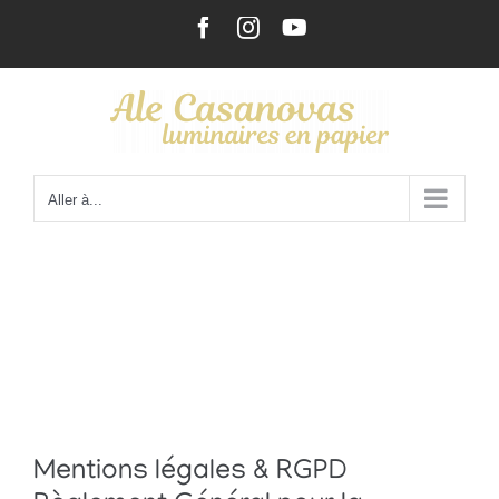
Passer
Facebook
Instagram
YouTube
au
contenu
Aller à...
Mentions légales & RGPD